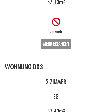
57,13
m²
MEHR ERFAHREN
WOHNUNG D03
2
ZIMMER
EG
57,43
m²