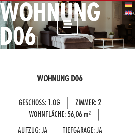
WOHNUNG
D06
WOHNUNG D06
GESCHOSS:
1.OG
ZIMMER:
2
WOHNFLÄCHE:
56,06
m²
AUFZUG: JA
TIEFGARAGE: JA