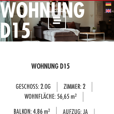
WOHNUNG
D15
WOHNUNG D15
GESCHOSS:
2.OG
ZIMMER:
2
WOHNFLÄCHE:
56,65
m²
BALKON:
4,86
m²
AUFZUG: JA