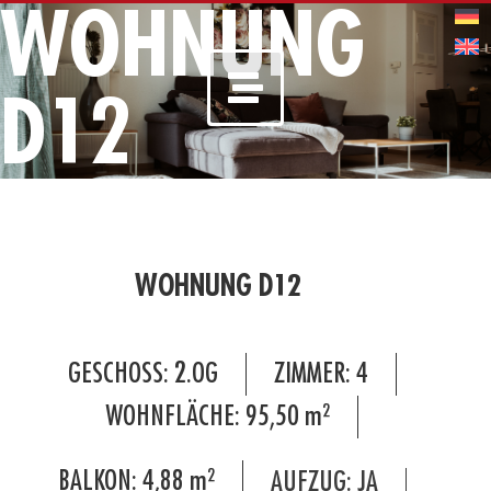
WOHNUNG
D12
WOHNUNG D12
GESCHOSS:
2.OG
ZIMMER:
4
WOHNFLÄCHE:
95,50
m²
BALKON:
4,88
m²
AUFZUG: JA