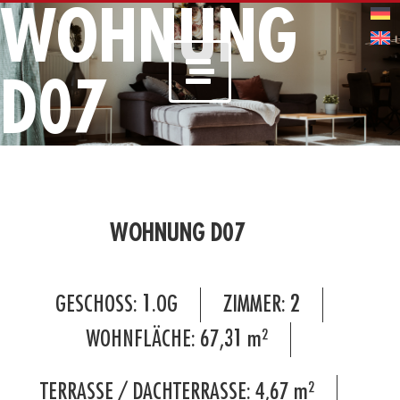
WOHNUNG
D07
WOHNUNG D07
GESCHOSS:
1.OG
ZIMMER:
2
WOHNFLÄCHE:
67,31
m²
TERRASSE / DACHTERRASSE:
4,67
m²