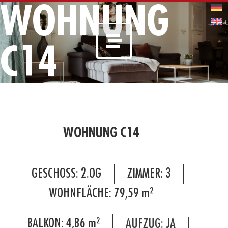
WOHNUNG
C14
WOHNUNG C14
GESCHOSS:
2.OG
ZIMMER:
3
WOHNFLÄCHE:
79,59
m²
BALKON:
4,86
m²
AUFZUG: JA