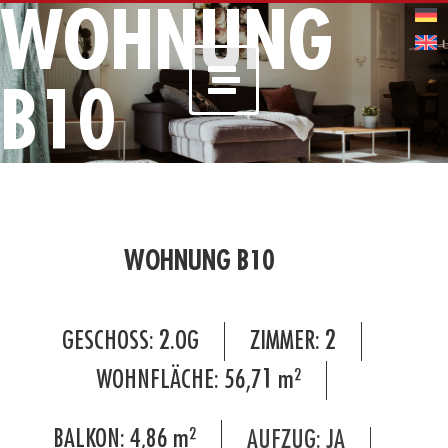
WOHNUNG
B10
WOHNUNG B10
GESCHOSS:
2.OG
ZIMMER:
2
WOHNFLÄCHE:
56,71
m²
BALKON:
4,86
m²
AUFZUG: JA