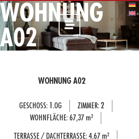
WOHNUNG
A02
WOHNUNG A02
GESCHOSS:
1.OG
ZIMMER:
2
WOHNFLÄCHE:
67,37
m²
TERRASSE / DACHTERRASSE:
4,67
m²