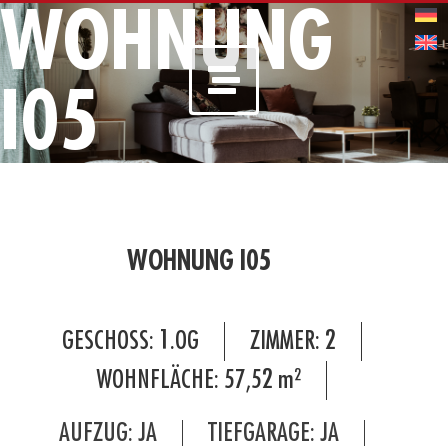
WOHNUNG
I05
WOHNUNG I05
GESCHOSS:
1.OG
ZIMMER:
2
WOHNFLÄCHE:
57,52
m²
AUFZUG: JA
TIEFGARAGE: JA