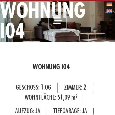
WOHNUNG
I04
WOHNUNG I04
GESCHOSS:
1.OG
ZIMMER:
2
WOHNFLÄCHE:
51,09
m²
AUFZUG: JA
TIEFGARAGE: JA