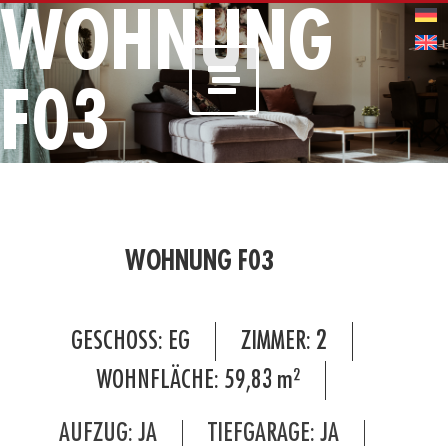
WOHNUNG
F03
WOHNUNG F03
GESCHOSS:
EG
ZIMMER:
2
WOHNFLÄCHE:
59,83
m²
AUFZUG: JA
TIEFGARAGE: JA