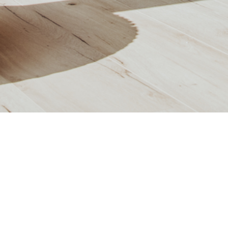
WOHNUNG F02
OSS:
EG
ZIMMER:
2
WOHNFLÄCHE:
59,36
m