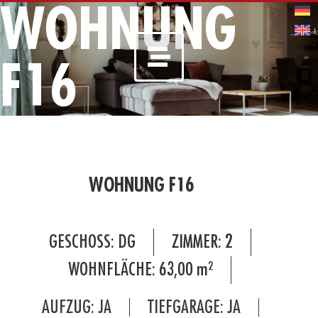
WOHNUNG
F16
WOHNUNG F16
GESCHOSS:
DG
ZIMMER:
2
WOHNFLÄCHE:
63,00
m²
AUFZUG: JA
TIEFGARAGE: JA