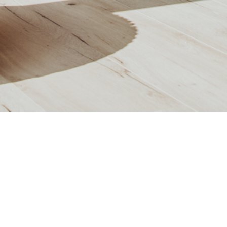
WOHNUNG C18 | 4. OG
SS:
3.OG
ZIMMER:
2
WOHNFLÄCHE:
57,55