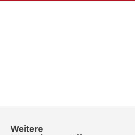
Weitere
Musterhauseröffnu
–
Sipplingen
am
Bodensee
Weitere