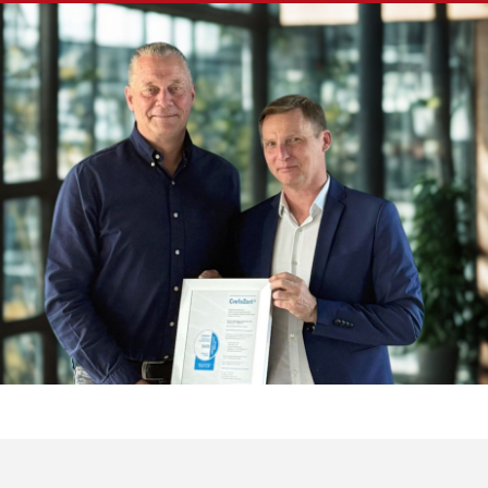
Werner
Wohnbau
erneut mit
dem
CrefoZert
für
ausgezeichnet