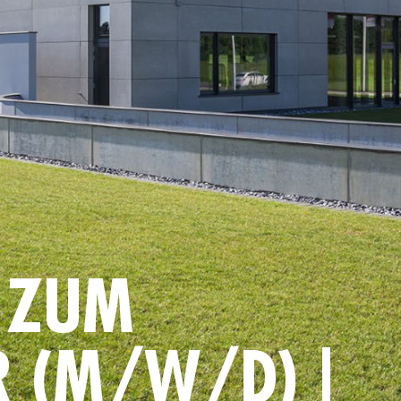
 ZUM
R (M/W/D) |