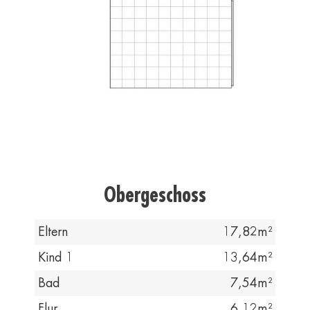
Obergeschoss
Eltern
17,82
Kind 1
13,64
Bad
7,54
Flur
6,12