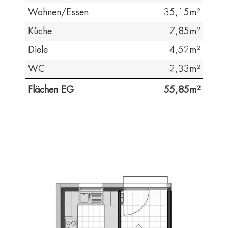
Wohnen/Essen
35,15
Küche
7,85
Diele
4,52
WC
2,33
Flächen EG
55,85