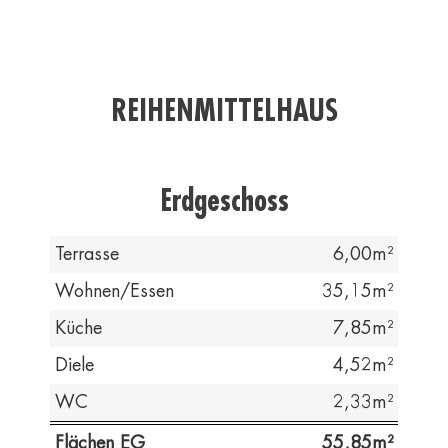
REIHENMITTELHAUS
Erdgeschoss
Terrasse
6,00
Wohnen/Essen
35,15
Küche
7,85
Diele
4,52
WC
2,33
Flächen EG
55,85