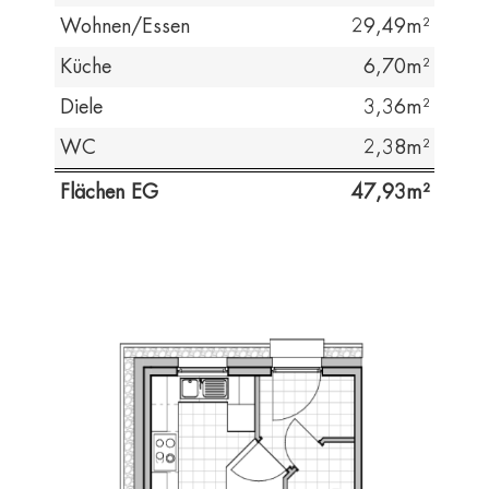
Wohnen/Essen
29,49
Küche
6,70
Diele
3,36
WC
2,38
Flächen EG
47,93